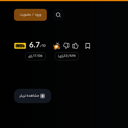
ورود / عضویت
6.7
/10
94
% (
33
رای)
17,106 رای
مشاهده تریلر