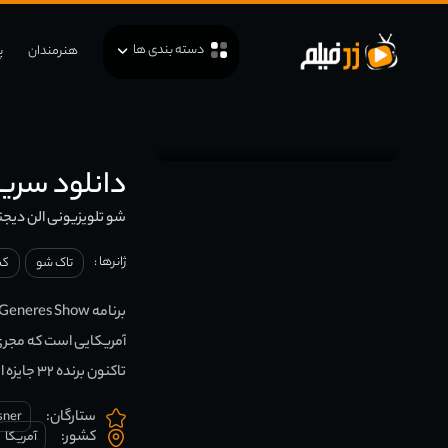
دسته بندی ها
هنرمندان
پ
دانلود سریال en DeGeneres Show
شو تلویزیونی الن دیجنر
ژانرها :
تاک شو
کم
آمریکایی است که مجری 
تاکنون برنده ۳۲ جایزه امی شده‌ است.
ستارگان:
sner
کشور:
آمریکا