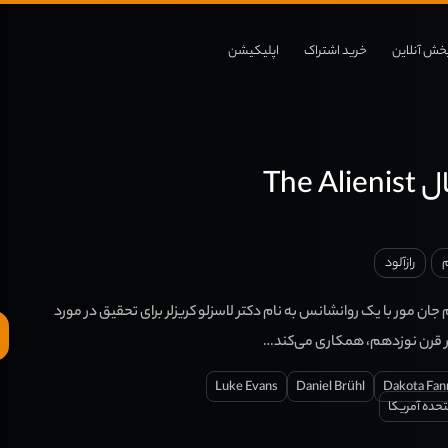
خش آنلاین
خرید اشتراک
اپلیکیشن
The A
م
رازآلود
 جان مور با یک روانشانس به نام دکتر لاسزلو کریزلر برای تحقیق در مورد
خر قرن نوزدهم، همکاری می‌کند…
Luke Evans
Daniel Brühl
Dakota Fan
تحده آمریکا