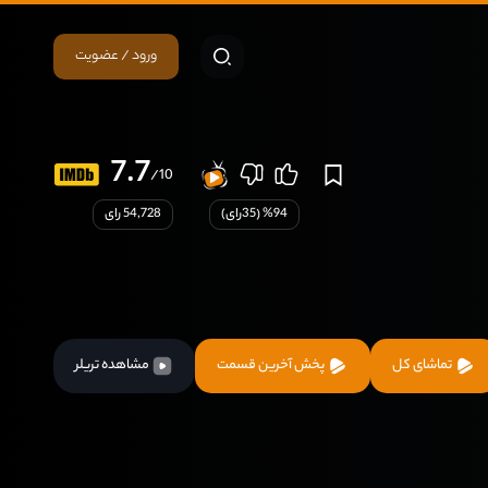
ورود / عضویت
7.7
/10
94
% (
35
رای)
54,728 رای
تماشای کل
پخش آخرین قسمت
مشاهده تریلر