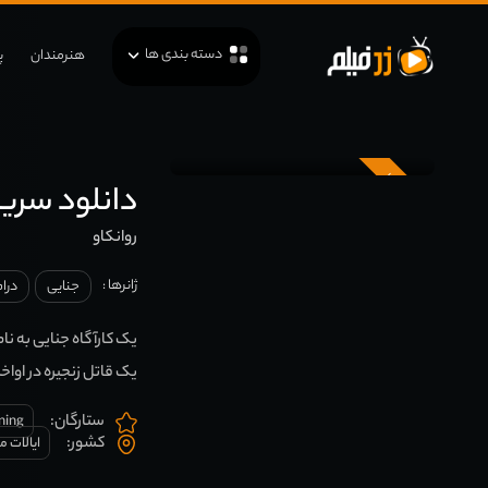
دسته بندی ها
هنرمندان
پ
زیرنویس
دانلود سریال lienist
روانکاو
ژانرها :
جنایی
درا
یک کارآگاه جنایی به نام
یک قاتل زنجیره در اوا
ستارگان:
ning
کشور:
ایالات م