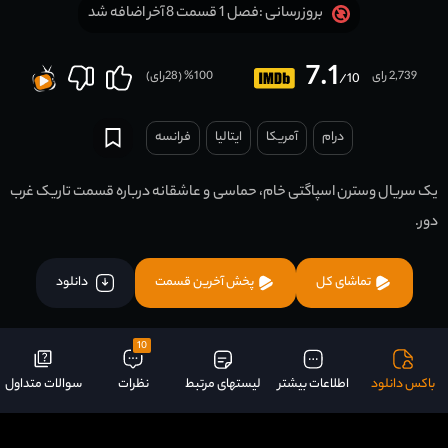
فصل 1 قسمت 8 آخر اضافه شد
بروزرسانی :
7.1
2,739 رای
100
% (
28
رای)
/10
درام
آمریکا
ایتالیا
فرانسه
یک سریال وسترن اسپاگتی خام، حماسی و عاشقانه درباره قسمت تاریک غرب
دور.
تماشای کل
پخش آخرین قسمت
دانلود
10
باکس دانلود
اطلاعات بیشتر
لیستهای مرتبط
نظرات
سوالات متداول