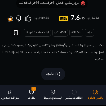
فصل 1 آخر قسمت 4 آخر اضافه شد
بروزرسانی :
7.6
6,332 رای
86
% (
14
رای)
/10
درام
عاشقانه
انگلستان
ایالات متحده آمریکا
یک مینی سریال 4 قسمتی بر گرفته از رمان "تامس هاردی" ، در مورد دختری بی
اصل و نسب به نام "تس دربیفیلد" که یا یک خانواده نجیب و اشراف زاده آشنا
میشود..
دانلود
1
باکس دانلود
اطلاعات بیشتر
لیستهای مرتبط
نظرات
سوالات متداول