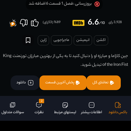
فصل 1 قسمت 6 اضافه شد
بروزرسانی :
6.6
3,928 رای
89
% (
53
رای)
/10
اکشن
انیمیشن
ماجراجویی
ژاپن
جین کازاما و مبارزه او را دنبال کنید تا به یکی از بهترین مبارزان تورنمنت King
of the Iron Fist تبدیل شوید.
تماشای کل
پخش آخرین قسمت
دانلود
2
باکس دانلود
اطلاعات بیشتر
لیستهای مرتبط
نظرات
سوالات متداول