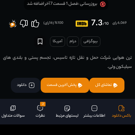
فصل 1 قسمت 7 آخر اضافه شد
بروزرسانی :
7.3
6,069 رای
100
% (
16
رای)
/10
بیوگرافی
درام
آمریکا
ترن هوایی شرکت حمل و نقل تازه تاسیس، تجسم پستی و بلندی های
سیلیکون ولی.
تماشای کل
پخش آخرین قسمت
دانلود
2
باکس دانلود
اطلاعات بیشتر
لیستهای مرتبط
نظرات
سوالات متداول