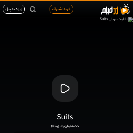
خرید اشتراک
ورود به پنل
Suits
کت‌شلواری‌ها (وکلا)