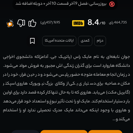
فصل 9 آخر قسمت 10 آخر + دوبله اضافه شد
بروزرسانی :
8.4
464,735 رای
95
% (
457
رای)
/10
درام
کمدی
ایالات متحده آمریکا
جوان نابغه‌ای به نام مایک راس (پاتریک جی. آدامز)که دانشجوی اخراجی
دانشگاه هاروارد است برای گذران زندگی اش مجبور به فروش مواد می‌شود.
در زمان انجام معامله متوجه حضور پلیس می‌شود و در حین فرار، خود را در
مکان مصاحبه برای دستیاری یکی از وکلای بزرگ نیویورک هاروی اسپکتر
(گابریل مکت) می‌یابد. هاروی که تا به حال تنها کار کرده قصد دارد برای اولین
بار دستیار استخدام کند. مایک او را تحت تأثیر نبوغ و استعداد خود قرار می‌دهد
و هاروی با وجود اینکه می‌داند مایک مدرک تحصیلی ندارد او را استخدام
می‌کند و…