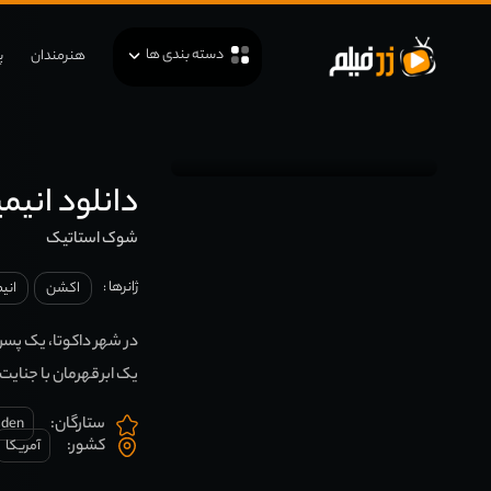
دسته بندی ها
هنرمندان
پ
دانلود انیمیشن hock
شوک استاتیک
ژانرها :
اکشن
انی
در شهر داکوتا، یک پسر
یک ابرقهرمان با جنایت 
ستارگان:
sden
کشور:
آمریکا