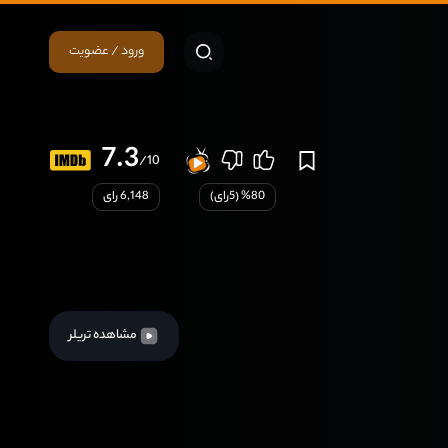
ورود / عضویت
7.3
/10
80
% (
5
رای)
6,148 رای
مشاهده تریلر