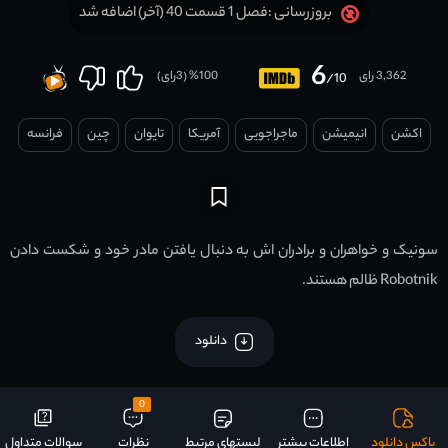
فصل 1 قسمت 40 (آخر) اضافه شد
بروزرسانی :
6
3,362 رای
100
% (
3
رای)
/10
اکشن
انیمیشن
ماجراجویی
آمریکا
تایوان
چين
فرانسه
سونیک و خواهران و برادران اش به دنبال یافتن مادر خود و شکست دادن
Robotnik ظالم هستند.
دانلود
0
باکس دانلود
اطلاعات بیشتر
لیستهای مرتبط
نظرات
سوالات متداول