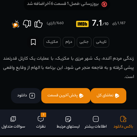
فصل 1 قسمت 6 آخر اضافه شد
بروزرسانی :
7.1
1,187 رای
60
% (
5
رای)
/10
تاریخی
جنایی
درام
مکزیک
زندگی مردم آلنده، یک شهر مرزی با مکزیک، با عملیات یک کارتل قدرتمند
پیشی گرفته و به فاجعه منجر می شود. این برنامه با الهام از وقایع واقعی
است.
تماشای کل
پخش آخرین قسمت
دانلود
1
باکس دانلود
اطلاعات بیشتر
لیستهای مرتبط
نظرات
سوالات متداول