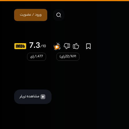
ورود / عضویت
7.3
/10
91
% (
22
رای)
1,477 رای
مشاهده تریلر