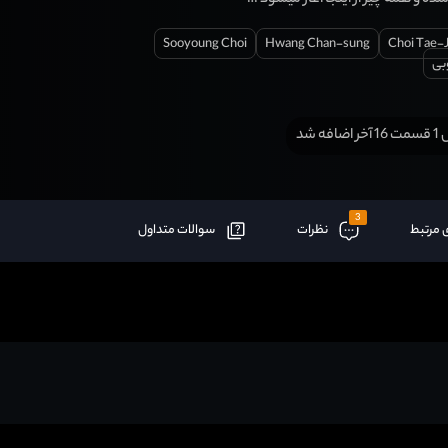
و همه چیز از اینجا آغاز میشود …
Sooyoung Choi
Hwang Chan-sung
Choi Tae-
بی
افه شد
3
 مرتبط
نظرات
سوالات متداول