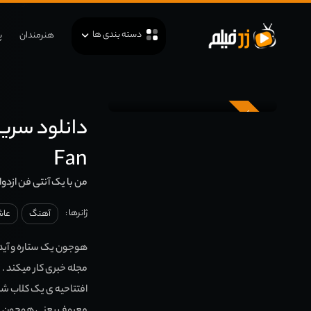
دسته بندی ها
هنرمندان
پ
زیرنویس
Fan
من با یک آنتی فن ازدوا
ژانرها :
آهنگ
عاش
هوجون یک ستاره و آید
مجله خبری کار میکند .
افتتاحیه ی یک کلاب شر