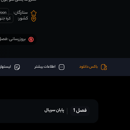
معروف یعنی هوجون شده 
ستارگان:
Joon
کشور:
کره جنو
فصل 1 قسمت 16 آخر اض
بروزرسانی :
باکس دانلود
اطلاعات بیشتر
لیستهای
فصل 1
پایان سریال