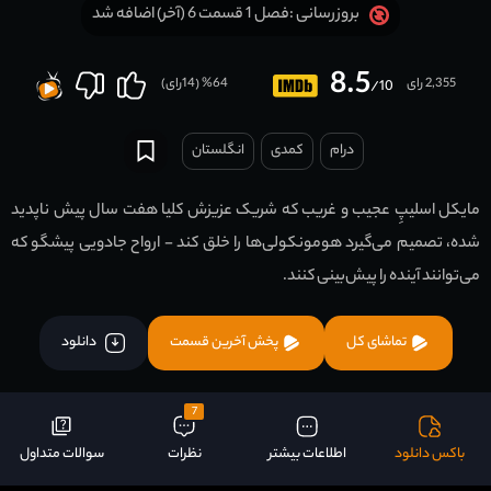
فصل 1 قسمت 6 (آخر) اضافه شد
بروزرسانی :
8.5
2,355 رای
64
% (
14
رای)
/10
درام
کمدی
انگلستان
مایکل اسلیپِ عجیب و غریب که شریک عزیزش کلیا هفت سال پیش ناپدید
شده، تصمیم می‌گیرد هومونکولی‌ها را خلق کند - ارواح جادویی پیشگو که
می‌توانند آینده را پیش‌بینی کنند.
تماشای کل
پخش آخرین قسمت
دانلود
7
باکس دانلود
اطلاعات بیشتر
نظرات
سوالات متداول