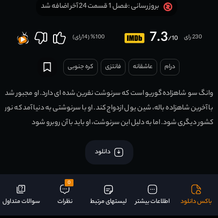
فصل 1 قسمت 24 آخر اضافه شد
بروزرسانی :
7.3
230 رای
100
% (
14
رای)
/10
درام
عاشقانه
فانتزی
کره جنوبی
وانگ سو شاهزاده گوریو است که سرنوشت نفرین شده ای دارد. او مجبور شد
با آخرین شاهزاده باله، شین یول ازدواج کند. او با سرنوشتی به دنیا آمد که نور
کشور دیگری شود. اما به دلیل این سرنوشت، او باید با آن روبرو شود
دانلود
0
باکس دانلود
اطلاعات بیشتر
لیستهای مرتبط
نظرات
سوالات متداول