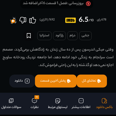
فصل 1 قسمت 6 آخر اضافه شد
بروزرسانی :
6.5
678 رای
92
% (
51
رای)
/10
جنایی
درام
رازآلود
استرالیا
وقتی میکی اندرسون پس از ده سال زندان به زادگاهش برمی‌گردد، مصمم
است سرانجام به زندگی خود ادامه دهد، اما جامعه نزدیک رودخانه ساویج
اجازه نمی‌دهد او گذشته را به این راحتی فراموش کند.
تماشای کل
پخش آخرین قسمت
دانلود
11
باکس دانلود
اطلاعات بیشتر
لیستهای مرتبط
نظرات
سوالات متداول