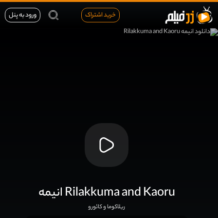
خرید اشتراک
ورود به پنل
انیمه Rilakkuma and Kaoru
ریلاکوما و کائورو