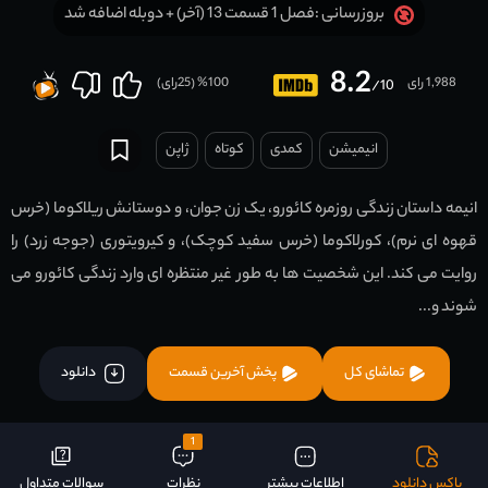
فصل 1 قسمت 13 (آخر) + دوبله اضافه شد
بروزرسانی :
8.2
1,988 رای
100
% (
25
رای)
/10
انیمیشن
کمدی
کوتاه
ژاپن
انیمه داستان زندگی روزمره کائورو، یک زن جوان، و دوستانش ریلاکوما (خرس
قهوه ای نرم)، کورلاکوما (خرس سفید کوچک)، و کیرویتوری (جوجه زرد) را
روایت می کند. این شخصیت ها به طور غیر منتظره ای وارد زندگی کائورو می
شوند و...
تماشای کل
پخش آخرین قسمت
دانلود
1
باکس دانلود
اطلاعات بیشتر
نظرات
سوالات متداول