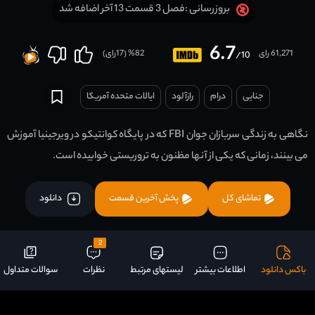
فصل 3 قسمت 13 آخر اضافه شد
بروزرسانی :
6.7
61,271 رای
82
% (
17
رای)
/10
جنایی
درام
رازآلود
ایالات متحده آمریکا
نگاهی به زندگی سربازان جوان FBI که در پایگاه کوانتیکو در ویرجینیا آموزش
می بینند، زمانی که یکی از آنها مظنون به تروریستی خوابیده است.
تماشای کل
پخش آخرین قسمت
دانلود
2
باکس دانلود
اطلاعات بیشتر
لیستهای مرتبط
نظرات
سوالات متداول