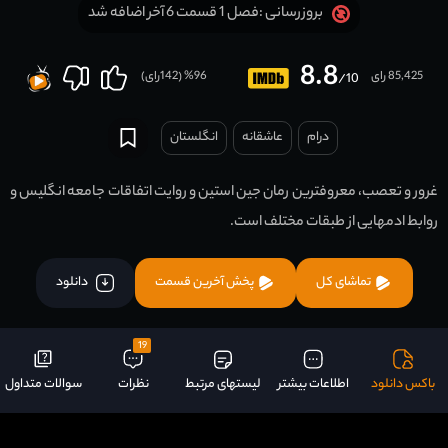
فصل 1 قسمت 6 آخر اضافه شد
بروزرسانی :
8.8
85,425 رای
96
% (
142
رای)
/10
درام
عاشقانه
انگلستان
غرور و تعصب، معروفترین رمان جین استین و روایت اتفاقات جامعه انگلیس و
روابط ادمهایی از طبقات مختلف است.
تماشای کل
پخش آخرین قسمت
دانلود
19
باکس دانلود
اطلاعات بیشتر
لیستهای مرتبط
نظرات
سوالات متداول