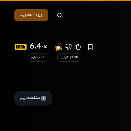
ورود / عضویت
6.4
/10
90
% (
31
رای)
1,237 رای
مشاهده تریلر