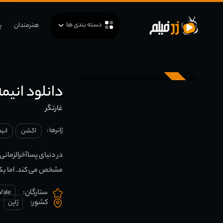
دسته بندی ها
هنرمندان
پ
زیرنویس
دانلود انیمه underer
غارتگر
ژانرها :
اکشن
انی
در دنیای پساآخرالزمانی
مشخص می کند. اما یک ش
ستارگان:
 Vale
کشور:
ژاپن