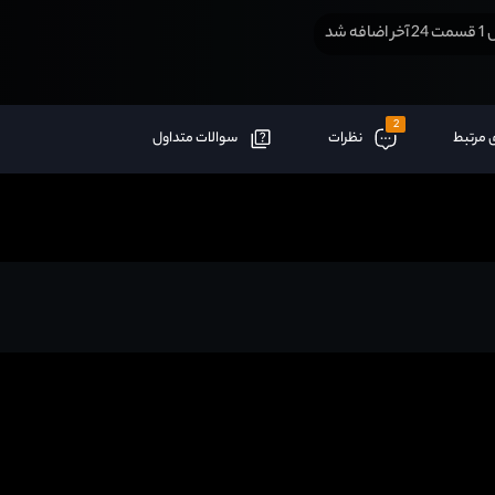
افه شد
2
 مرتبط
نظرات
سوالات متداول