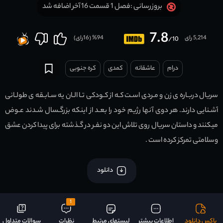
فصل 1 قسمت 16 آخر اضافه شد
بروزرسانی :
7.8
5,214 رای
94
% (
16
رای)
/10
درام
عاشقانه
کمدی
کره جنوبی
سریال دربـاره ی زن و مـردی اسـت کـه از کـودکی تـا الـان یه سـابـقه ی طولـانی
آشـنایی دارند. هر دوی آنها رژیم خود را بعـد از اینکه بزرگـسال شـدند عـوض
میکنند و داستان سریال روی تلاش این دو نفـر در گـذشته برای پیدا کردن عشق
وسلامتی تمرکز کرده است .
دانلود
1
باکس دانلود
اطلاعات بیشتر
لیستهای مرتبط
نظرات
سوالات متداول