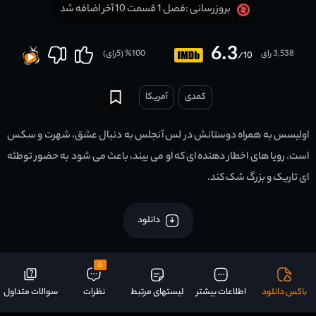
فصل 1 قسمت 10 آخر اضافه شد
بروزرسانی :
6.3
3,538 رای
100
% (
5
رای)
/10
کمدی
آمریکا
اولیسس به همراه دوستانش در لس آنجلس به دنبال عشق، شهرت و سکس
است. رویا های اخطار دهنده ای که او می بیند، باعث می شود به حضور توطئه
ای تاریک و بزرگ شک کند.
دانلود
0
باکس دانلود
اطلاعات بیشتر
لیستهای مرتبط
نظرات
سوالات متداول