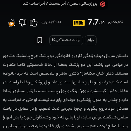
فصل 7 آخر قسمت 9 آخر اضافه شد
بروزرسانی :
7.7
56,457 رای
100
% (
14
رای)
/10
درام
ایالات متحده آمریکا
داستان سریال درباره زندگی کاری و خانوادگی دو پزشک جراح پلاستیک مشهور
در میامی می باشد. این دو پزشک بعضا از لحاظ شخصیتی کاملا متفاوت
هستند. دکتر "شان مکنامارا" دکتری ماهر و متخصص است که مرد خانواده
است، کم حرف و تو دار و صادق است و به اصول پزشکی وفا دار است. در
مقابل دکتر " کریسشن تروی" زرنگ و پول پرست است، با زنان بسیاری ارتباط
دارد و چندان به اصول پزشکی و حرفه ای پای بند نیست، او حتی حاضر است به
همکار خود دروغ بگوید و چهره مجرمی تحت تعقیب را در مقابل در یافت
مبلغی هنگفت عوض نماید ، او با زنانی که خود و همکارش چهره یا بدن آنها را
زیبا یا اصلاح کرده ، هم بستر می شود و برای خلق دوباره چنین زنان زیبایی بر