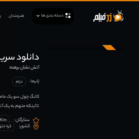
دسته بندی ها
هنرمندان
پ
زیرنویس
دانلود سریال کره‌ای
آتش نشان برهنه
ژانرها :
درام
کانگ چول سو یک مامور
تا اینکه متهم به یک آتش سوزی م
ستارگان:
 Kim
کشور:
کره جنو