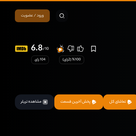
ورود / عضویت
6.8
/10
100
% (
2
رای)
104 رای
تماشای کل
پخش آخرین قسمت
مشاهده تریلر