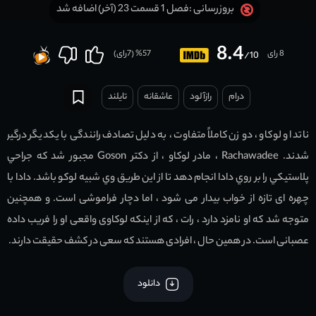
فصل 1 قسمت 23 (آخر) اضافه شد
بروزرسانی :
8.4
8 رای
57
% (
7
رای)
/10
درام
رازآلود
عاشقانه
تایلند
ناتدا و لوکاو ، دو زن کاملاً متفاوت ، به دلیل تصادف رانندگی با یکدیگر درگیر
شدند. Rachawadee ، مادر لوكاو ، از دکتر Goson مجبور شد كه جراحي
پلاستيكي را بر روي دادا انجام دهد تا از اين طريق وي شبيه لوكو باشد. دادا با
چهره ای تازه از خواب بیدار می شود ، اما دچار فراموشی است. و همچنین
متوجه شد که او نامزد دارد ، رات ، که از اینکه لوکاوی واقعی او را فریب داده
عصبانی است. در همین حال ، افرادی هستند که سعی در کشف حقیقت دارند.
دانلود