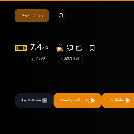
ورود / عضویت
7.4
/10
89
% (
37
رای)
7,880 رای
تماشای کل
پخش آخرین قسمت
مشاهده تریلر