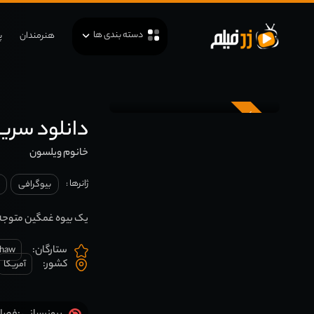
دسته بندی ها
هنرمندان
پ
زیرنویس
دانلود سریال  Wilson
خانوم ویلسون
ژانرها :
بیوگرافی
یک بیوه غمگین متوجه 
ستارگان:
Shaw
کشور:
آمریکا