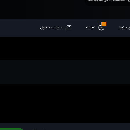
افه شد
7
 مرتبط
نظرات
سوالات متداول