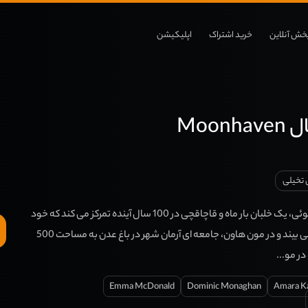
خش آنلاین
خرید اشتراک
اپلیکیشن
Moon
 تخیلی
مون هاون بر روی بلا سوئی، یک خلبان بار ماه و قاچاقچی در 100 سال آینده تمرکز می کند که خود
را متهم به یک جنایت می بیند و در مون هاون، جامعه ای آرمان شهر در باغ عدن به مساحت 500
ر مو...
Emma McDonald
Dominic Monaghan
Amara K