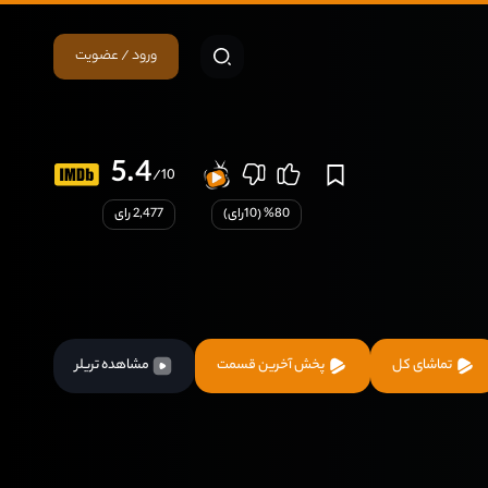
ورود / عضویت
5.4
/10
80
% (
10
رای)
2,477 رای
تماشای کل
پخش آخرین قسمت
مشاهده تریلر