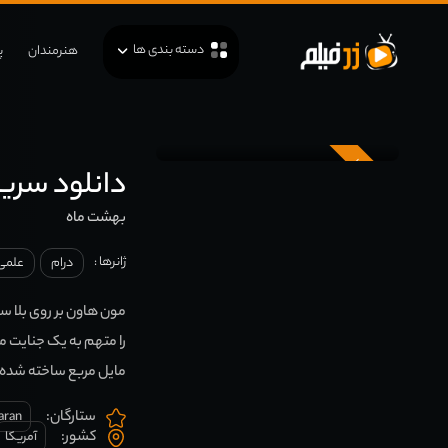
دسته بندی ها
هنرمندان
پ
زیرنویس
دانلود سریال haven
بهشت ماه
ژانرها :
درام
علمی
مایل مربع ساخته شده د
ستارگان:
aran
کشور:
آمریکا