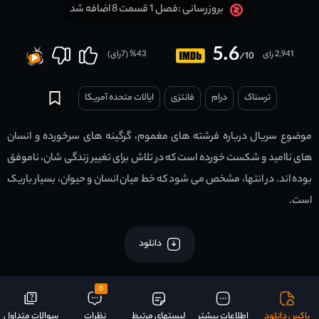
فصل 1 قسمت 8 اضافه شد
بروزرسانی :
5.6
2,941 رای
43
% (
7
رای)
/10
ترسناک
درام
فانتزی
ایالات متحده آمریکا
موضوع سریال درباره فرشته های مغموم، گرگینه های سرخورده و انسان
های ناامید و شکست خورده است که در تلاش برای تغییر زندگی شان، ناموفق
بوده اند. در انتها، مشخص می شود که خط میان انسان و حیوان، بسیار باریک
است.
دانلود
0
باکس دانلود
اطلاعات بیشتر
لیستهای مرتبط
نظرات
سوالات متداول