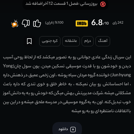
فصل 1 قسمت 12 آخر اضافه شد
بروزرسانی :
6.8
242 رای
100
% (
6
رای)
/10
آهنگ
درام
عاشقانه
کره جنوبی
این سریال زندگی عادی جوانانی رو به تصویر میکشد که از لحاظ روحی آسیب
دیدن و خودشون رو با قدرت موسیقی تسکین میدن. یون سول چان(Yong
Jun hyung) خواننده گروه مردان سیاه پوشه ، اون زخمی عمیق در ذهنش داره
، اما احساساتش رو بیان نمیکنه ، به خاطر خلق و خوی تندی که داره باعث
مشکلاتی میشه.شرکت مدیریتش بهش میگن که خودش رو به یه دانش آموز
خوب تبدیل کنه. اون به یه گروه موسیقی در مدرسه ملحق میشه و در این بین
با اتفاقات نامنتظره ای رو به رو میشه
دانلود