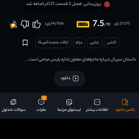
فصل 5 قسمت 21 آخر اضافه شد
بروزرسانی :
7.5
27,075 رای
86
% (
14
رای)
/10
اکشن
جنایی
درام
ایالات متحده آمریکا
داستان سریال درباره ماجراهای معاون اداره پلیس میامی است...
دانلود
2
باکس دانلود
اطلاعات بیشتر
لیستهای مرتبط
نظرات
سوالات متداول