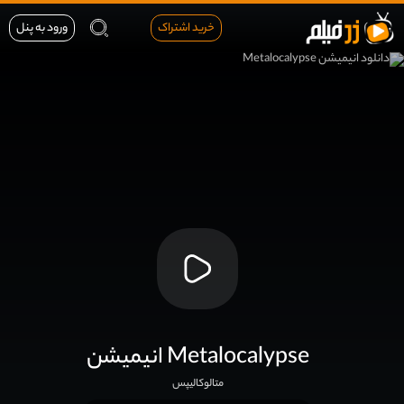
خرید اشتراک
ورود به پنل
انیمیشن Metalocalypse
متالوکالیپس