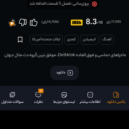
فصل 5 قسمت اضافه شد
بروزرسانی :
8.3
17,090 رای
86
% (
14
رای)
/10
آهنگ
انیمیشن
کمدی
ایالات متحده آمریکا
ماجراهای حماسی و فوق العاده Dethklok، موفق ترین گروه دث متال جهان.
دانلود
0
باکس دانلود
اطلاعات بیشتر
لیستهای مرتبط
نظرات
سوالات متداول