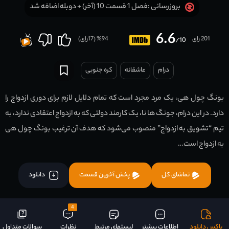
فصل 1 قسمت 10 (آخر) + دوبله اضافه شد
بروزرسانی :
6.6
201 رای
94
% (
17
رای)
/10
درام
عاشقانه
کره جنوبی
بونگ چول هی، یک مرد مجرد است که تمام دلایل لازم برای دوری ازدواج را
دارد. در این درام، جونگ ها نا، یک کارمند دولتی که به ازدواج اعتقادی ندارد، به
تیم “تشویق به ازدواج” منصوب می‌شود که هدف آن ترغیب بونگ چول هی
به ازدواج است…
تماشای کل
پخش آخرین قسمت
دانلود
4
باکس دانلود
اطلاعات بیشتر
لیستهای مرتبط
نظرات
سوالات متداول