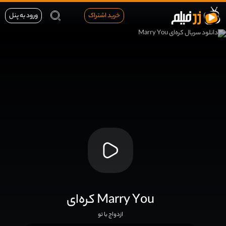
خرید اشتراک
ورود به پنل
کره‌ای Marry You
ازدواج با تو