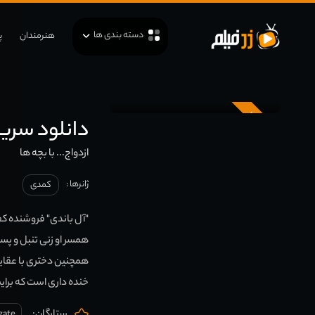
دسته بندی ها
هنرمندان
پ
زیرنویس
دانلود سریال … with Children
ازدواج... با بچه ها
ژانرها :
کمدی
"آل باندی" فروشنده کفش
همسر او زنی تنبل و پسر
همچنین دختری با عقاید 
خنده داری است که برایش
gate