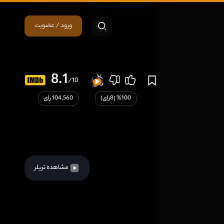
ورود / عضویت
8.1
/10
100
% (
8
رای)
104,560 رای
مشاهده تریلر