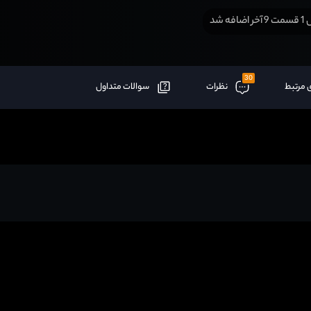
افه شد
30
 مرتبط
نظرات
سوالات متداول