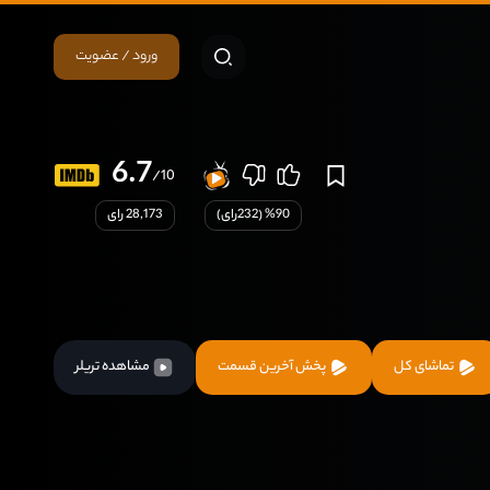
ورود / عضویت
6.7
/10
90
% (
232
رای)
28,173 رای
تماشای کل
پخش آخرین قسمت
مشاهده تریلر