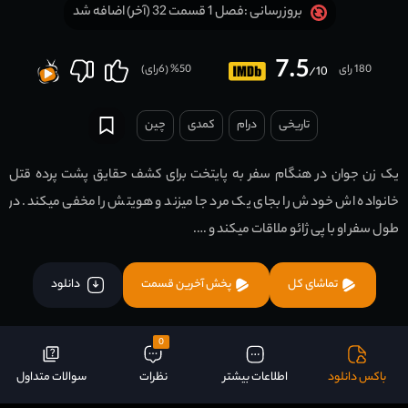
فصل 1 قسمت 32 (آخر) اضافه شد
بروزرسانی :
7.5
180 رای
50
% (
6
رای)
/10
تاریخی
درام
کمدی
چين
یک زن جوان در هنگام سفر به پایتخت برای کشف حقایق پشت پرده قتل
خانواده اش خودش را بجای یک مرد جا میزند و هویتش را مخفی میکند. در
طول سفر او با پی ژائو ملاقات میکند و ….
تماشای کل
پخش آخرین قسمت
دانلود
0
باکس دانلود
اطلاعات بیشتر
نظرات
سوالات متداول