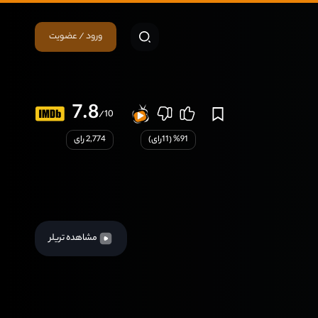
ورود / عضویت
7.8
/10
91
% (
11
رای)
2,774 رای
مشاهده تریلر