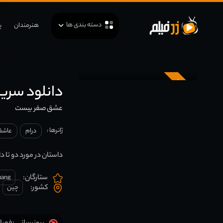
دسته بندی ها
هنرمندان
پ
زیرنویس
دانلود سریال  O2O
عشق صفر بیست
ژانرها :
درام
عاشقا
داستان در مورد دو تا 
ستارگان:
uang
کشور:
چين