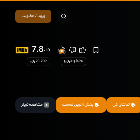
ورود / عضویت
7.8
/10
94
% (
31
رای)
23,709 رای
تماشای کل
پخش آخرین قسمت
مشاهده تریلر