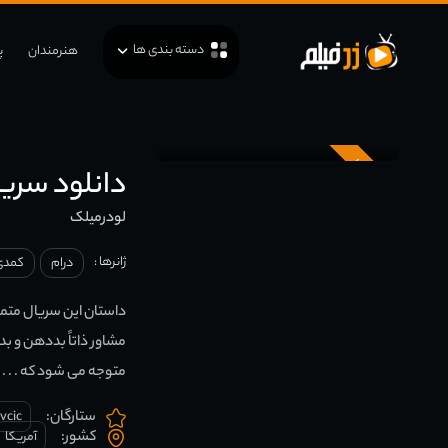
دسته بندی ها
هنرمندان
پ
زیرنویس
دانلود سریال ermilk
لودرمیلک
ژانرها :
درام
کمدی
داستان این سریال متمر
مشاور ذاتاً بددهن و ب
متوجه می شود که . . .
ستارگان:
vcic
کشور:
آمریکا