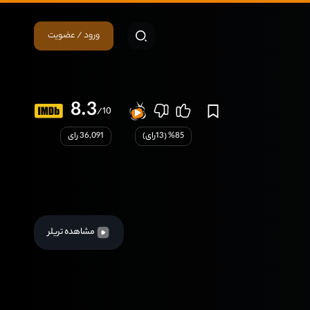
ورود / عضویت
8.3
/10
85
% (
13
رای)
36,091 رای
مشاهده تریلر