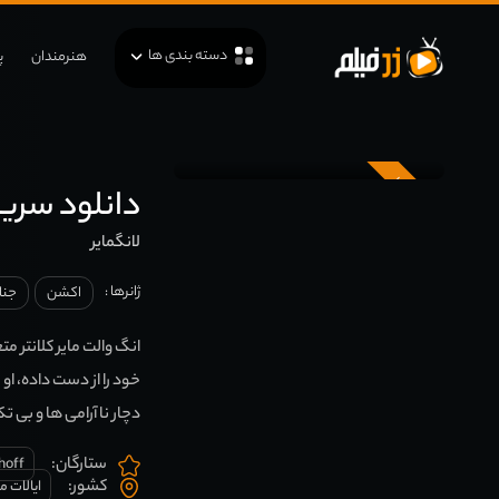
دسته بندی ها
هنرمندان
پ
زیرنویس
دانلود سریال mire
لانگمایر
ژانرها :
اکشن
جنا
خود را از دست داده، ا
دچار نا آرامی ها و بی ت
ستارگان:
hoff
کشور:
ایالات م