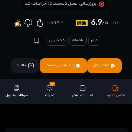
فصل 2 قسمت 12 آخر اضافه شد
بروزرسانی :
6.9
7 رای
86
% (
7
رای)
/10
درام
عاشقانه
کره جنوبی
تماشای کل
پخش آخرین قسمت
دانلود
0
باکس دانلود
اطلاعات بیشتر
نظرات
سوالات متداول