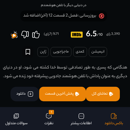
در دنیایی دیگر با تلفن هوشمندم
فصل 2 قسمت 12 (آخر) اضافه شد
بروزرسانی :
6.5
3,390 رای
71
% (
7
رای)
/10
انیمیشن
کمدی
ماجراجویی
ژاپن
هنگامی که پسری به طور تصادفی توسط خدا کشته می شود، او در دنیای
دیگری به عنوان پاداش با تلفن هوشمند جادویی پیشرفته خود زنده می شود.
تماشای کل
پخش آخرین قسمت
دانلود
1
باکس دانلود
اطلاعات بیشتر
نظرات
سوالات متداول