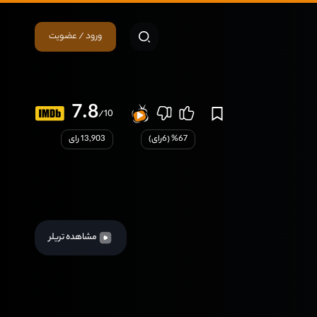
ورود / عضویت
7.8
/10
67
% (
6
رای)
13,903 رای
مشاهده تریلر