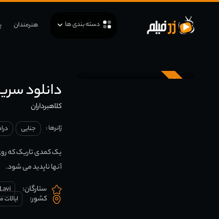
دسته بندی ها
هنرمندان
پ
زیرنویس
دانلود سریال sters
کلاهبرداران
ژانرها :
جنایی
درا
یک کمدی تاریک که روی 
آنها ناپدید می شود.
ستارگان:
 Lavi
کشور:
ایالات م