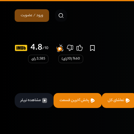
ورود / عضویت
4.8
/10
60
% (
10
رای)
3,585 رای
تماشای کل
پخش آخرین قسمت
مشاهده تریلر