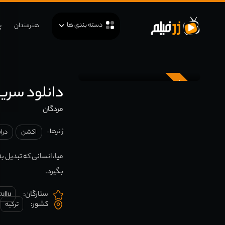
دسته بندی ها
هنرمندان
پ
زیرنویس
دانلود سریال rtals
مردگان
ژانرها :
اکشن
درا
میا، انسانی که تبدیل 
بگیرد.
ستارگان:
ullu
کشور:
ترکیه