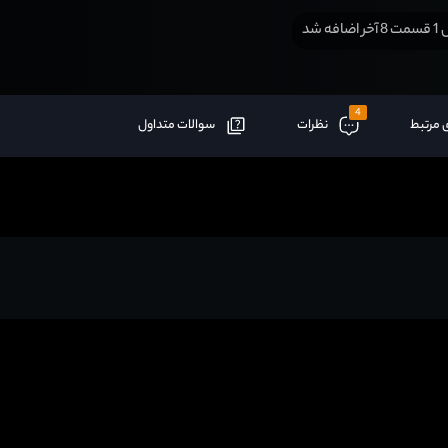
افه شد
4
 مرتبط
نظرات
سوالات متداول