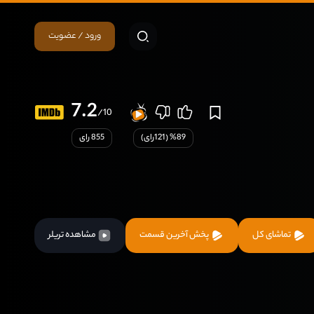
ورود / عضویت
7.2
/10
89
% (
121
رای)
855 رای
تماشای کل
پخش آخرین قسمت
مشاهده تریلر