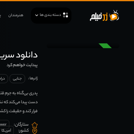
دسته بندی ها
هنرمندان
پ
دوبله
دانلود سریال l Find You
پیدایت خواهم کرد
ژانرها :
جنایی
درا
پدری بی‌گناه به جرم 
دست پیدا می‌کند که ن
فرار کند و حقیقت را کش
ستارگان:
ower
کشور:
آمریکا