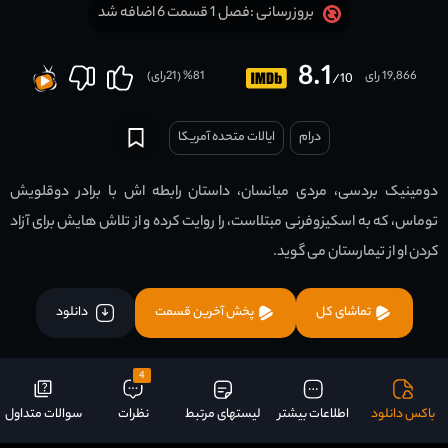
فصل 1 قسمت 6 اضافه شد
بروزرسانی :
8.1
19,866 رای
81
% (
21
رای)
/10
درام
ایالات متحده آمریکا
دومینیک بردسی، مردی میانسان، داستان رابطه اش با برادر دوقلویش
توماس، که به اسکیزوفرنی مبتلاست، را روایت کرده و از تلاش هایش برای آزاد
کردن او از تیمارستان می گوید.
تماشای کل
پخش آخرین قسمت
دانلود
4
باکس دانلود
اطلاعات بیشتر
لیستهای مرتبط
نظرات
سوالات متداول