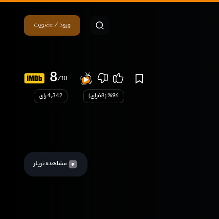
ورود / عضویت
8
/10
96
% (
68
رای)
4,342 رای
مشاهده تریلر