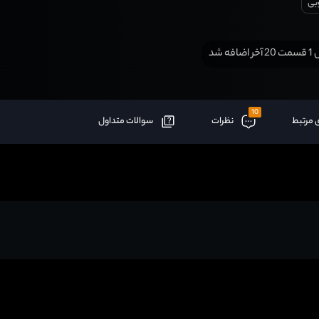
بی
افه شد
10
 مرتبط
نظرات
سوالات متداول