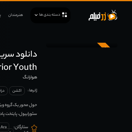
دسته بندی ها
هنرمندان
پ
زیرنویس
ior Youth
هوارانگ
ژانرها :
اکشن
درا
حول محور یک گروه ویژه 
سئورابیول، پایتخت پاد
ستارگان:
 Ara