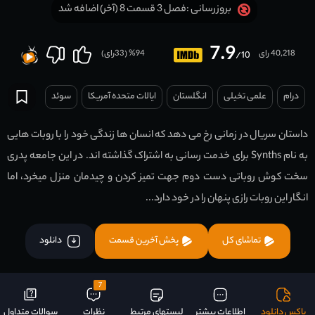
فصل 3 قسمت 8 (آخر) اضافه شد
بروزرسانی :
7.9
40,218 رای
94
% (
33
رای)
/10
درام
علمی تخیلی
انگلستان
ایالات متحده آمریکا
سوئد
داستان سریال در زمانی رخ می دهد که انسان ها زندگی خود را با روبات هایی
به نام Synths برای خدمت رسانی به اشتراک گذاشته اند. در این جامعه پدری
سخت کوش روباتی دست دوم جهت تمیز کردن و چیدمان منزل میخرد، اما
انگار این روبات رازی پنهان را در خود دارد...
تماشای کل
پخش آخرین قسمت
دانلود
7
باکس دانلود
اطلاعات بیشتر
لیستهای مرتبط
نظرات
سوالات متداول