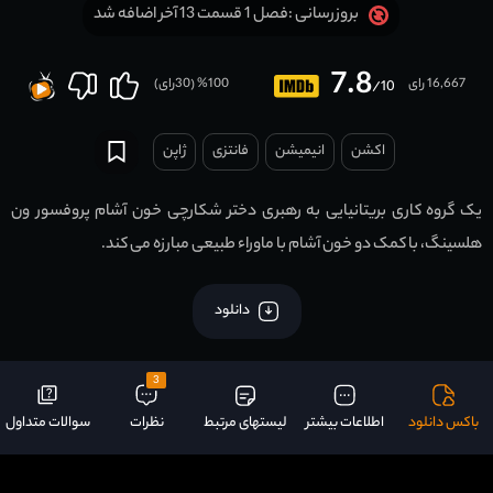
فصل 1 قسمت 13 آخر اضافه شد
بروزرسانی :
7.8
16,667 رای
100
% (
30
رای)
/10
اکشن
انیمیشن
فانتزی
ژاپن
یک گروه کاری بریتانیایی به رهبری دختر شکارچی خون آشام پروفسور ون
هلسینگ، با کمک دو خون آشام با ماوراء طبیعی مبارزه می کند.
دانلود
3
باکس دانلود
اطلاعات بیشتر
لیستهای مرتبط
نظرات
سوالات متداول