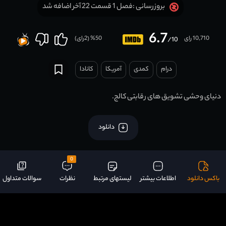
فصل 1 قسمت 22 آخر اضافه شد
بروزرسانی :
6.7
10,710 رای
50
% (
2
رای)
/10
درام
کمدی
آمریکا
کانادا
دنیای وحشی تشویق های رقابتی کالج.
دانلود
0
باکس دانلود
اطلاعات بیشتر
لیستهای مرتبط
نظرات
سوالات متداول