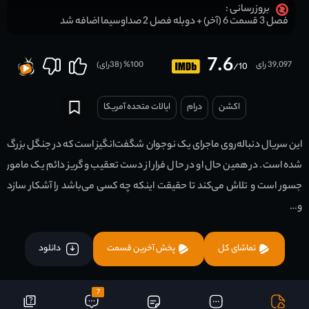
بروزرسانی :
فصل 3 قسمت 6 (آخر) + دوبله فصل 2 صداوسیما اضافه شد
7.6
39,097 رای
100
% (
38
رای)
/10
اکشن
درام
ایالات متحده آمریکا
این سریال دنباله‌روی ماجرای یک نوجوان شگفت‌انگیز است که در جنگل بزرگ
شده است. در همین حال او در حال فرار از دست تعقیب و گریز دائم یک مامور
جسور است و تلاش می‌کند تا حقیقت اینکه چه کسی می‌باشد را آشکار سازد
و…
تماشای کل
پخش آخرین قسمت
دانلود
7