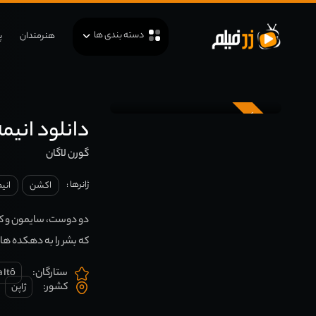
دسته بندی ها
هنرمندان
پ
زیرنویس
دانلود انیمه rren Lagann
گورن لاگان
ژانرها :
اکشن
انی
دو دوست، سایمون و کا
که بشر را به دهکده های 
ستارگان:
 Itô
کشور:
ژاپن