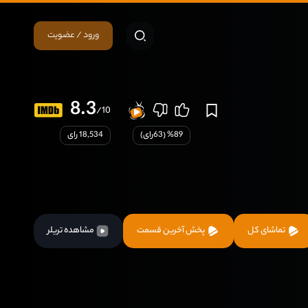
ورود / عضویت
8.3
/10
89
% (
63
رای)
18,534 رای
تماشای کل
پخش آخرین قسمت
مشاهده تریلر