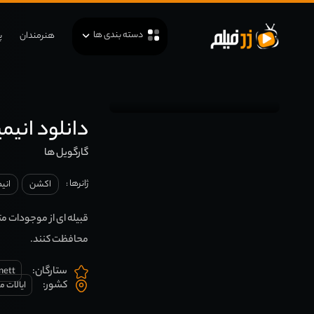
دسته بندی ها
هنرمندان
پ
دانلود انیمیشن es
گارگویل ها
ژانرها :
اکشن
انی
قبیله ای از موجودات م
محافظت کنند.
ستارگان:
nett
کشور:
ایالات م