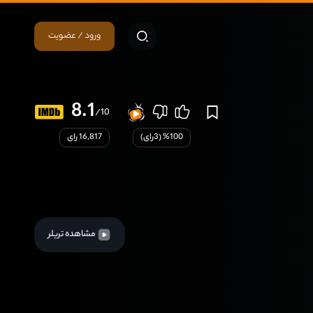
ورود / عضویت
8.1
/10
100
% (
3
رای)
16,817 رای
مشاهده تریلر