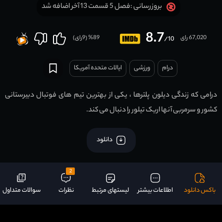
فصل 5 قسمت 13 آخر اضافه شد
بروزرسانی :
8.7
67,020 رای
89
% (
9
رای)
/10
درام
ورزشی
ایالات متحده آمریکا
درامی که زندگی دیلون پلترها ، یکی از بهترین تیم های فوتبال دبیرستانی
کشور و سرمربی آنها اریک تیلور را دنبال می کند.
دانلود
2
باکس دانلود
اطلاعات بیشتر
لیستهای مرتبط
نظرات
سوالات متداول